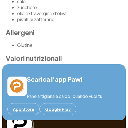
sale
zucchero
olio extravergine d'oliva
pistilli di zafferano
Allergeni
Glutine
Valori nutrizionali
Informazione non disponibile
Scarica l'app Pawi
Pane artigianale caldo, quando vuoi tu
App Store
Google Play