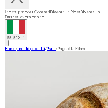
I nostri prodotti
Contatti
Diventa un Rider
Diventa un
Partner
Lavora con noi
Italiano
Home
/
I nostri prodotti
/
Pane
/
Pagnotta Milano