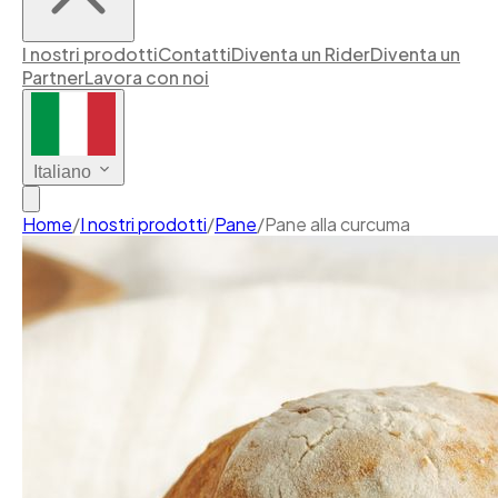
I nostri prodotti
Contatti
Diventa un Rider
Diventa un
Partner
Lavora con noi
Italiano
Home
/
I nostri prodotti
/
Pane
/
Pane alla curcuma