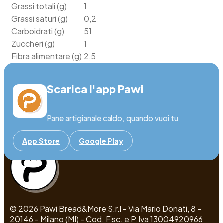
Grassi totali (g)
1
Grassi saturi (g)
0,2
Carboidrati (g)
51
Zuccheri (g)
1
Fibra alimentare (g)
2,5
Proteine (g)
8
Sale (g)
1,3
Scarica l'app Pawi
Pane artigianale caldo, quando vuoi tu
App Store
Google Play
© 2026 Pawi Bread&More S.r.l - Via Mario Donati, 8 -
20146 - Milano (MI) - Cod. Fisc. e P.Iva 13004920966