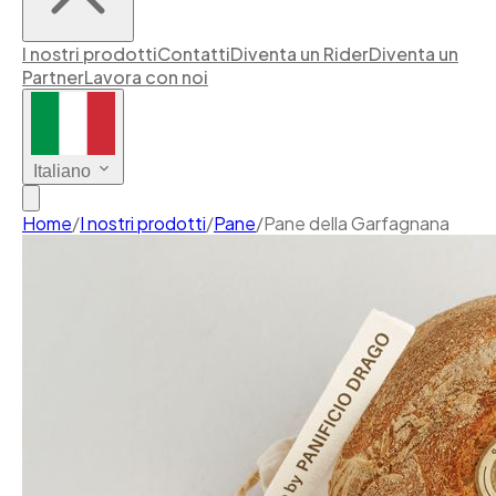
I nostri prodotti
Contatti
Diventa un Rider
Diventa un
Partner
Lavora con noi
Italiano
Home
/
I nostri prodotti
/
Pane
/
Pane della Garfagnana