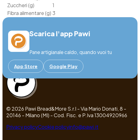
Zuccheri (g)
1
Fibra alimentare (g)
3
Proteine (g)
9
Sale (g)
2
Scarica l'app Pawi
Pane artigianale caldo, quando vuoi tu
App Store
Google Play
© 2026 Pawi Bread&More S.r.l - Via Mario Donati, 8 -
20146 - Milano (MI) - Cod. Fisc. e P.Iva 13004920966
Privacy policy
Cookie policy
info@pawi.it