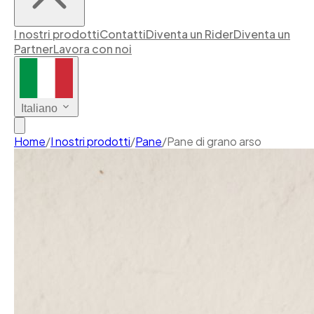
I nostri prodotti
Contatti
Diventa un Rider
Diventa un
Partner
Lavora con noi
Italiano
Home
/
I nostri prodotti
/
Pane
/
Pane di grano arso