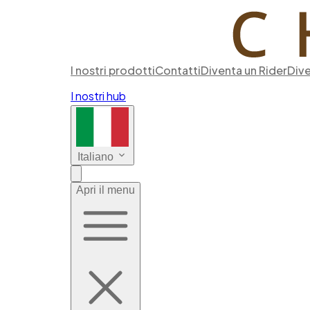
I nostri prodotti
Contatti
Diventa un Rider
Dive
I nostri hub
Italiano
Apri il menu