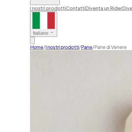
I nostri prodotti
Contatti
Diventa un Rider
Dive
Italiano
Home
/
I nostri prodotti
/
Pane
/
Pane di Venere